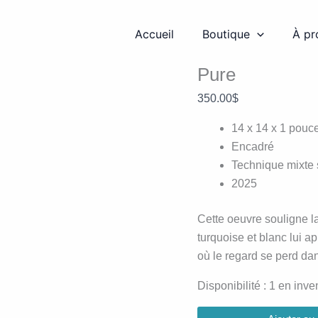
quantité
de
Accueil
Boutique
À pr
Pure
Oeuvres
Pure
350.00
$
14 x 14 x 1 pouc
Encadré
Technique mixte
2025
Cette oeuvre souligne la 
turquoise et blanc lui a
où le regard se perd dan
Disponibilité :
1 en inve