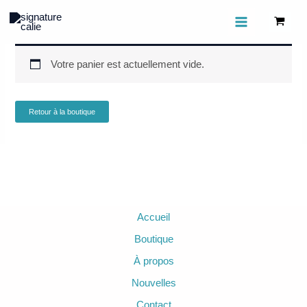
Aller
Panier
au
contenu
Votre panier est actuellement vide.
Retour à la boutique
Accueil
Boutique
À propos
Nouvelles
Contact