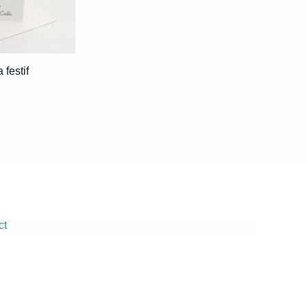
 festif
ct