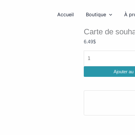
quantité
de
Accueil
Boutique
À pr
Carte
Cartes de souhaits
de
Carte de souha
souhaits
6.49
$
Pavots
bleus
Ajouter au